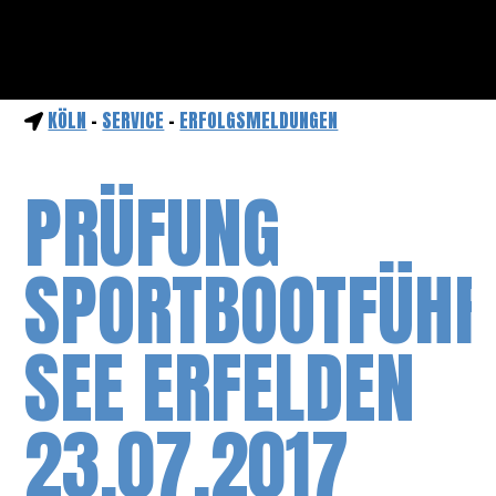
KÖLN
-
SERVICE
-
ERFOLGSMELDUNGEN
PRÜFUNG
SPORTBOOTFÜHR
SEE ERFELDEN
23.07.2017