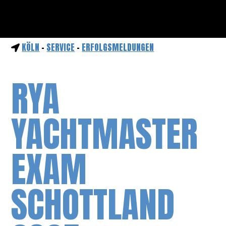
KÖLN
-
SERVICE
-
ERFOLGSMELDUNGEN
RYA
YACHTMASTER
EXAM
SCHOTTLAND