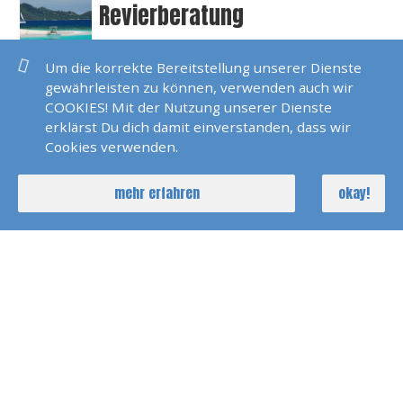
Revierberatung
Um die korrekte Bereitstellung unserer Dienste
Segeltraining Bodensee
gewährleisten zu können, verwenden auch wir
COOKIES! Mit der Nutzung unserer Dienste
erklärst Du dich damit einverstanden, dass wir
Cookies verwenden.
Törnberatung
mehr erfahren
okay!
Versicherungen
Weltweite Yachtcharter
Wetterberatung