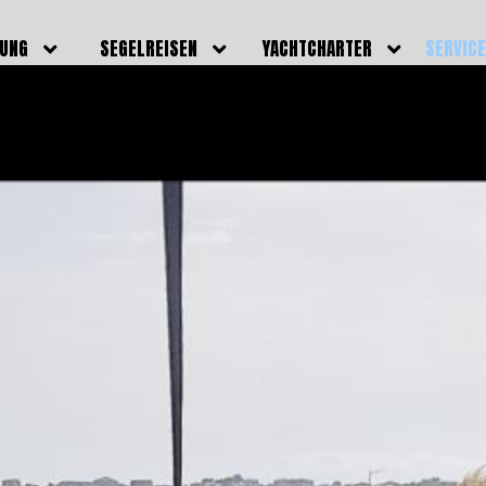
DUNG
SEGELREISEN
YACHTCHARTER
SERVIC
HRERSCHEINE
AKTUELLE REISEN
EIGENE YACHTEN
LEISTU
EINE
BILDER REISEN
BELEGUNGSPLAN EIGENE
TEAM
YACHTEN
IGNALMITTEL
SKIPPER
VIDEOS
WELTWEITE
ILDUNG
FAQ
NEWSLE
YACHTCHARTER
DUNGSBOOTE
BLOG
REVIERINFOS
ERFOLG
FAQ
RMINE
GSTERMINE
URS