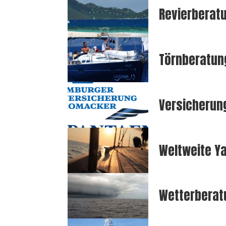
Revierberat
Törnberatun
Versicherun
Weltweite Y
Wetterberat