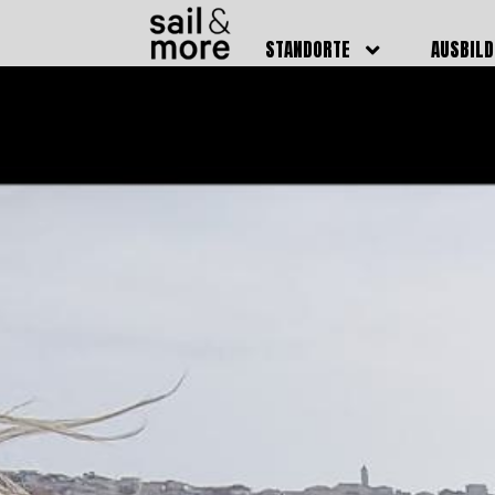
STANDORTE
AUSBIL
DEUTSCHLAND
BOOTSFÜ
BADEN BADEN
FUNKSCH
BRUCHSAL
SEENOTS
GRIESHEIM /
WEITERB
DARMSTADT
AUSBIL
HAMBURG
PREISE
HEIDELBERG
KURSTE
KARLSRUHE
PRÜFUN
KÖLN
ONLINEK
PFORZHEIM
FAQ
RHEINSTETTEN
SWR BADEN BADEN
STUTTGART