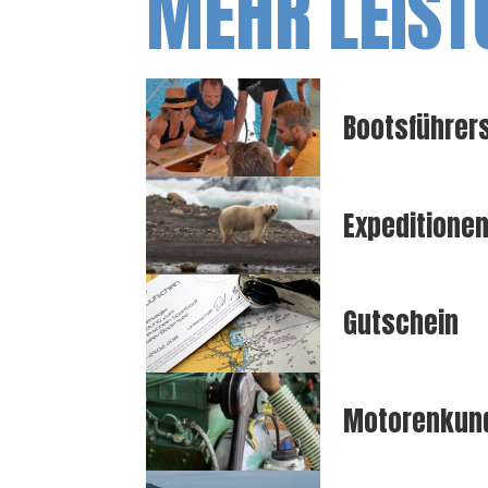
MEHR LEIST
Bootsführers
Expeditione
Gutschein
Motorenkund