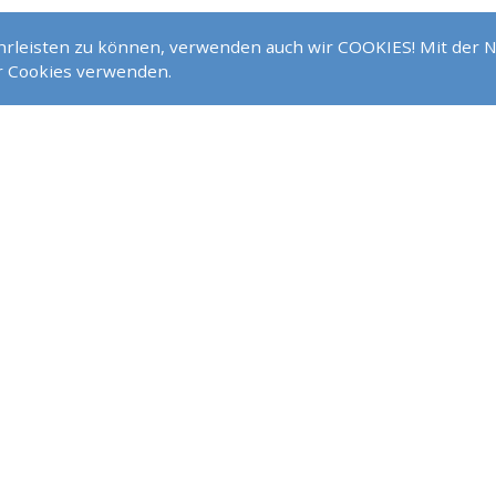
ührungen
ährleisten zu können, verwenden auch wir COOKIES! Mit der 
ir Cookies verwenden.
mehr Leistungen