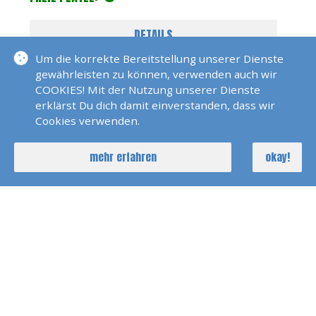
DETAILS
Um die korrekte Bereitstellung unserer Dienste
gewährleisten zu können, verwenden auch wir
COOKIES! Mit der Nutzung unserer Dienste
erklärst Du dich damit einverstanden, dass wir
Cookies verwenden.
mehr erfahren
okay!
Skippertraining Und Meilentörn
Teneriffa
09. Jan 2027
Dirk Marquardt
7 Tage
AUSGEBUCHT
DETAILS