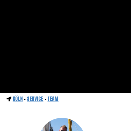
KÖLN
-
SERVICE
-
TEAM