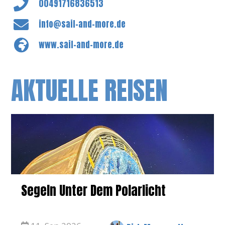
00491716836513
info@sail-and-more.de
www.sail-and-more.de
AKTUELLE REISEN
Segeln Unter Dem Polarlicht