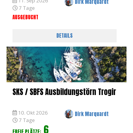
11. Sep 2026
Dirk Marquardt
7 Tage
AUSGEBUCHT
DETAILS
SKS / SBFS Ausbildungstörn Trogir
10. Okt 2026
Dirk Marquardt
7 Tage
6
FREIE PLÄTZE: