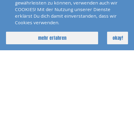
Und Segelreviere Der Welt,
gewährleisten zu können, verwenden auch wir
Dalmatien
COOKIES! Mit der Nutzung unserer Dienste
erklärst Du dich damit einverstanden, dass wir
Cookies verwenden.
Norwegen 2017
mehr erfahren
okay!
Die Schönsten
Segelreviere Der Welt, Elba
Die Besten Strände Und
Ankerplätze Der Welt BVI
Schoensten Ankerplaetze
Der Welt, Die Kornaten