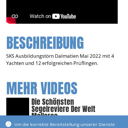
BESCHREIBUNG
SKS Ausbildungstörn Dalmatien Mai 2022 mit 4
Yachten und 12 erfolgreichen Prüflingen.
MEHR VIDEOS
Die Schönsten
Segelreviere Der Welt
Mallorca
Die Schönsten Ankerplätze
Um die korrekte Bereitstellung unserer Dienste