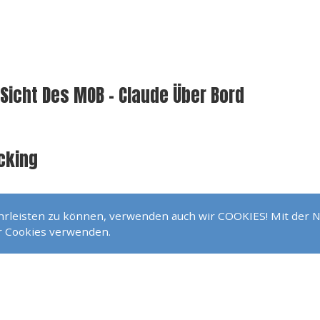
Sicht Des MOB - Claude Über Bord
cking
ährleisten zu können, verwenden auch wir COOKIES! Mit der 
ir Cookies verwenden.
ming And Swing