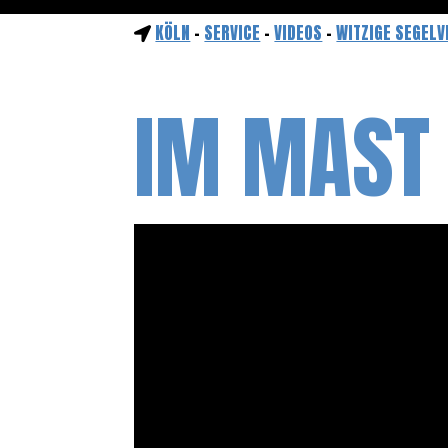
KÖLN
-
SERVICE
-
VIDEOS
-
WITZIGE SEGELV
IM MAST 