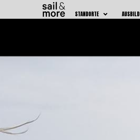
STANDORTE
AUSBIL
DEUTSCHLAND
BOOTSFÜ
BADEN BADEN
FUNKSCH
BRUCHSAL
SEENOTS
GRIESHEIM /
WEITERB
DARMSTADT
AUSBIL
HAMBURG
PREISE
HEIDELBERG
KURSTE
KARLSRUHE
PRÜFUN
KÖLN
ONLINEK
PFORZHEIM
FAQ
RHEINSTETTEN
SWR BADEN BADEN
STUTTGART