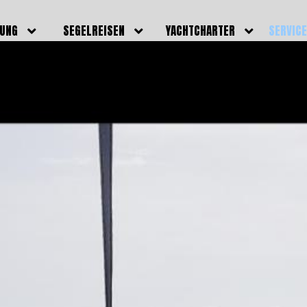
DUNG
SEGELREISEN
YACHTCHARTER
SERVIC
HRERSCHEINE
AKTUELLE REISEN
EIGENE YACHTEN
LEISTU
EINE
BILDER REISEN
BELEGUNGSPLAN EIGENE
TEAM
YACHTEN
IGNALMITTEL
SKIPPER
VIDEOS
WELTWEITE
ILDUNG
FAQ
NEWSLE
YACHTCHARTER
DUNGSBOOTE
BLOG
REVIERINFOS
ERFOLG
FAQ
RMINE
GSTERMINE
URS