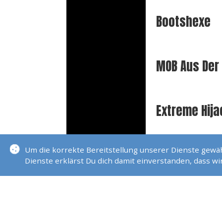
Bootshexe
MOB Aus Der 
Extreme Hija
Um die korrekte Bereitstellung unserer Dienste gew
Daumenkino
Dienste erklärst Du dich damit einverstanden, dass w
Extreme Boo