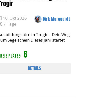
Trogir
10. Okt 2026
Dirk Marquardt
7 Tage
Ausbildungstörn in Trogir – Dein Weg
zum Segelschein Dieses Jahr startet
unser Ausbildungstörn für den SKS
6
(Sportküstenschifferschein) und den
FREIE PLÄTZE:
SBFS (Sportbootführerschein See) in
Trogir, K
DETAILS