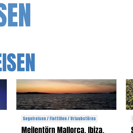
SEN
EISEN
Segelreisen / Flottillen / Urlaubstörns
Meilentörn Mallorca, Ibiza,