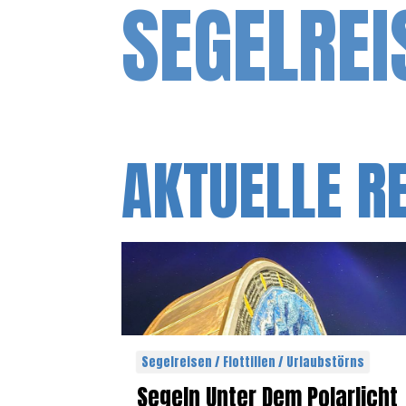
SEGELREI
AKTUELLE R
Segelreisen / Flottillen / Urlaubstörns
Segeln Unter Dem Polarlicht