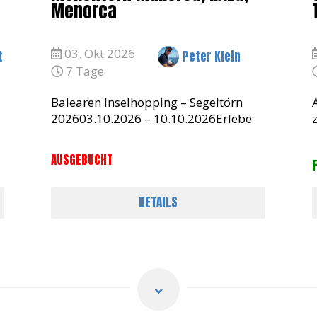
Menorca
03. Okt 2026
t
Peter Klein
7 Tage
Balearen Inselhopping – Segeltörn
202603.10.2026 – 10.10.2026Erlebe
eine unvergessliche Segelwoche auf
n
den Balearen! Wir starten in Palma de
AUSGEBUCHT
Mallorca und planen eine traumhafte
Route nach Ib
DETAILS