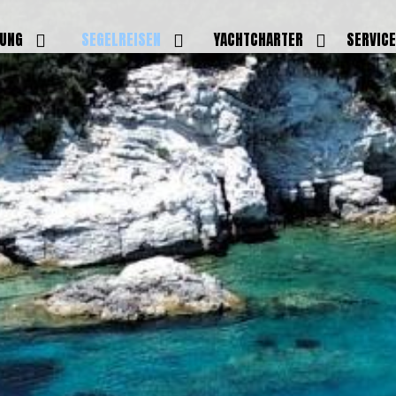
DUNG
SEGELREISEN
YACHTCHARTER
SERVIC
HRERSCHEINE
AKTUELLE REISEN
EIGENE YACHTEN
LEISTU
EINE
BILDER REISEN
BELEGUNGSPLAN EIGENE
TEAM
YACHTEN
IGNALMITTEL
SKIPPER
VIDEOS
WELTWEITE
ILDUNG
FAQ
NEWSLE
YACHTCHARTER
DUNGSBOOTE
BLOG
REVIERINFOS
ERFOLG
FAQ
RMINE
GSTERMINE
URS