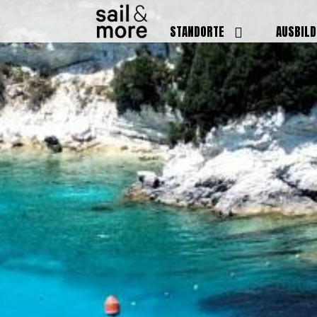
STANDORTE
AUSBIL
DEUTSCHLAND
BOOTSFÜ
BADEN BADEN
FUNKSCH
BRUCHSAL
SEENOTS
GRIESHEIM /
WEITERB
DARMSTADT
AUSBIL
HAMBURG
PREISE
HEIDELBERG
KURSTE
KARLSRUHE
PRÜFUN
KÖLN
ONLINEK
PFORZHEIM
FAQ
RHEINSTETTEN
SWR BADEN BADEN
STUTTGART