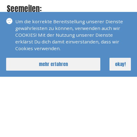
Seemeilen:
Über 4000
Um die korrekte Bereitstellung unserer Dienste
gewährleisten zu können, verwenden auch wir
COOKIES! Mit der Nutzung unserer Dienste
Sprachen:
erklärst Du dich damit einverstanden, dass wir
Cookies verwenden.
Deutsch, Englisch und Kroatisch
mehr erfahren
okay!
Über Mich:
Deutscher Skipper, steht für Segeltörns weltweit
zur Verfügung
AKTUELLE REISEN