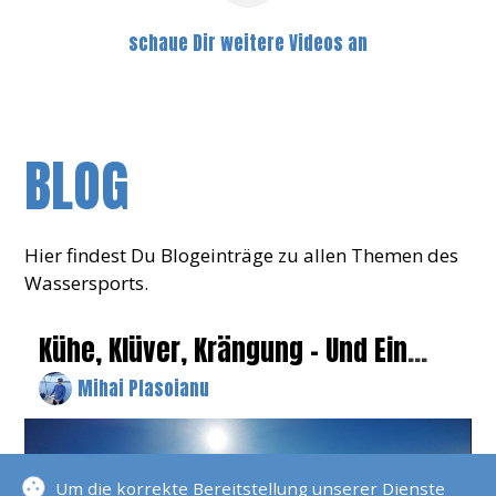
schaue Dir weitere Videos an
BLOG
Hier findest Du Blogeinträge zu allen Themen des
Wassersports.
Kühe, Klüver, Krängung – Und Ein
Schlagkräftiger Baum
Mihai Plasoianu
Um die korrekte Bereitstellung unserer Dienste