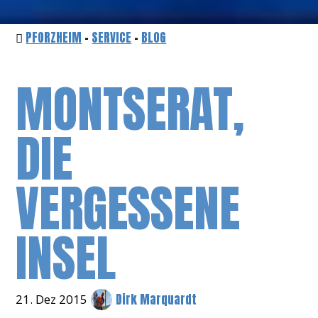
PFORZHEIM
-
SERVICE
-
BLOG
MONTSERAT,
DIE
VERGESSENE
INSEL
Dirk Marquardt
21. Dez 2015