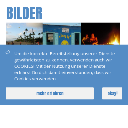
BILDER
Um die korrekte Bereitstellung unserer Dienste
gewährleisten zu können, verwenden auch wir
COOKIES! Mit der Nutzung unserer Dienste
erklärst Du dich damit einverstanden, dass wir
Cookies verwenden.
mehr erfahren
okay!