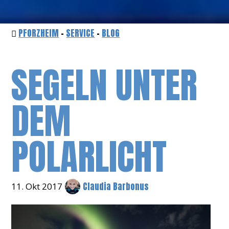
PFORZHEIM
-
SERVICE
-
BLOG
SEGELN UNTER
DEM
POLARLICHT
Claudia Barbonus
11. Okt 2017