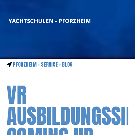
YACHTSCHULEN - PFORZHEIM
PFORZHEIM
-
SERVICE
-
BLOG
VR
AUSBILDUNGSSI