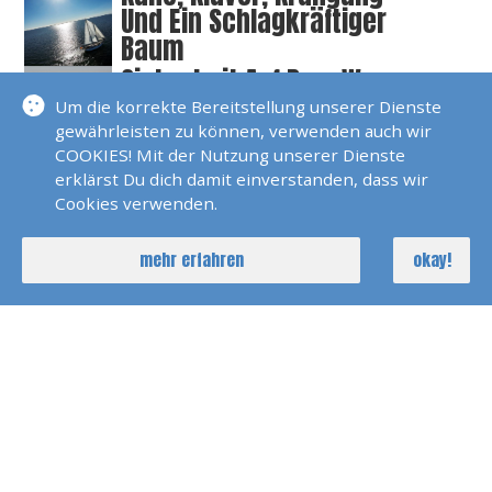
Und Ein Schlagkräftiger
Baum
Sicherheit Auf Dem Wasser
Beginnt Mit Guter
Um die korrekte Bereitstellung unserer Dienste
Ausbildung
gewährleisten zu können, verwenden auch wir
COOKIES! Mit der Nutzung unserer Dienste
Segeln Ist Kein
erklärst Du dich damit einverstanden, dass wir
Dauerurlaub
Cookies verwenden.
mehr erfahren
okay!
Online Sportbootschulen
Auf Dem Vormarsch
Bootspruefung.de Die Lern-
App Zum
Sportbootführerschein
Segeln Und Nachhaltigkeit