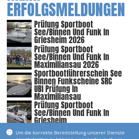
ERFOLGSMELDUNGEN
Prüfung Sportboot
See/Binnen Und Funk In
Griesheim 2026
Prüfung Sportboot
See/Binnen Und Funk In
Maximiliansau 2026
Sportbootführerschein See
Binnen Funkscheine SRC
UBI Prüfung In
Maximiliansau
Prüfung Sportboot
See/Binnen Und Funk In
Griesheim
SKS Prüfungstörn Trogir
Um die korrekte Bereitstellung unserer Dienste