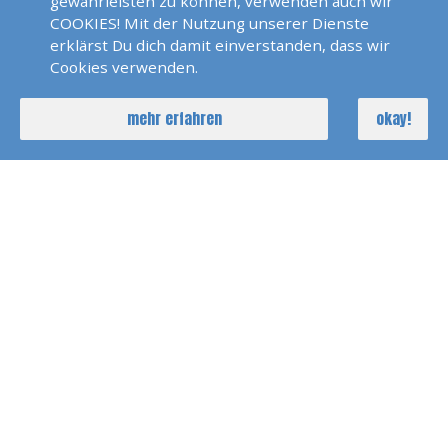
2025
gewährleisten zu können, verwenden auch wir
COOKIES! Mit der Nutzung unserer Dienste
erklärst Du dich damit einverstanden, dass wir
SKP SBFS Prüfung Trogir
Cookies verwenden.
2023
mehr erfahren
okay!
SKS Und SBFS Prüfung Trogir
Mai 2025
SKS Und SBFS Prüfung Trogir
Oktober 2024
RYA Yachtmaster Exam
Schottland 2025
Prüfung Sportboot
See/Binnen Philippsburg
2019