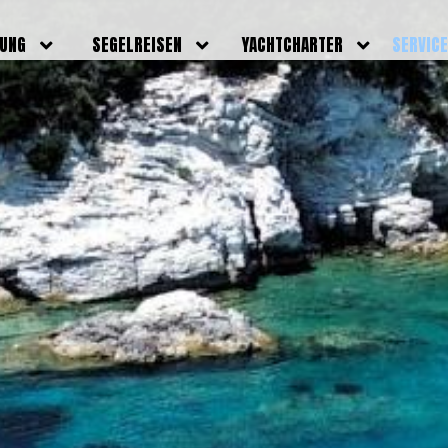
DUNG
SEGELREISEN
YACHTCHARTER
SERVIC
HRERSCHEINE
AKTUELLE REISEN
EIGENE YACHTEN
LEISTU
EINE
BILDER REISEN
BELEGUNGSPLAN EIGENE
TEAM
YACHTEN
IGNALMITTEL
SKIPPER
VIDEOS
WELTWEITE
ILDUNG
FAQ
NEWSLE
YACHTCHARTER
DUNGSBOOTE
BLOG
REVIERINFOS
ERFOLG
FAQ
RMINE
GSTERMINE
URS