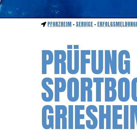
PFORZHEIM
-
SERVICE
-
ERFOLGSMELDUNG
PRÜFUNG
SPORTBOO
GRIESHEI