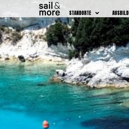
STANDORTE
AUSBIL
DEUTSCHLAND
BOOTSFÜ
BADEN BADEN
FUNKSCH
BRUCHSAL
SEENOTS
GRIESHEIM /
WEITERB
DARMSTADT
AUSBIL
HAMBURG
PREISE
HEIDELBERG
KURSTE
KARLSRUHE
PRÜFUN
KÖLN
ONLINEK
PFORZHEIM
FAQ
RHEINSTETTEN
SWR BADEN BADEN
STUTTGART