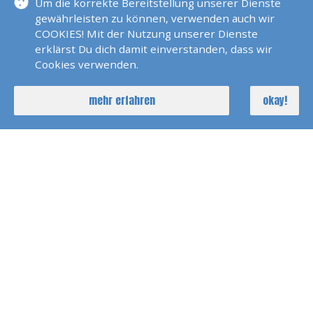
Um die korrekte Bereitstellung unserer Dienste
SKS Prüfungstörn Trogir
gewährleisten zu können, verwenden auch wir
2025
COOKIES! Mit der Nutzung unserer Dienste
erklärst Du dich damit einverstanden, dass wir
Cookies verwenden.
SKP SBFS Prüfung Trogir
2023
mehr erfahren
okay!
SKS Und SBFS Prüfung Trogir
Mai 2025
SKS Und SBFS Prüfung Trogir
Oktober 2024
RYA Yachtmaster Exam
Schottland 2025
Prüfung Sportboot
See/Binnen Philippsburg