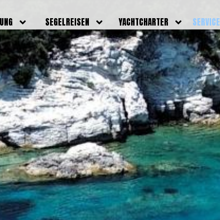
DUNG
SEGELREISEN
YACHTCHARTER
SERVIC
HRERSCHEINE
AKTUELLE REISEN
EIGENE YACHTEN
LEISTU
EINE
BILDER REISEN
BELEGUNGSPLAN EIGENE
TEAM
YACHTEN
IGNALMITTEL
SKIPPER
VIDEOS
WELTWEITE
ILDUNG
FAQ
NEWSLE
YACHTCHARTER
DUNGSBOOTE
BLOG
REVIERINFOS
ERFOLG
FAQ
RMINE
GSTERMINE
URS