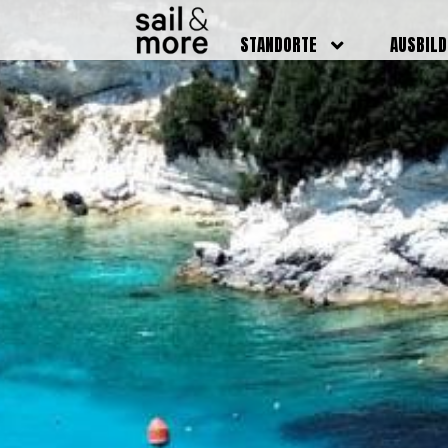
STANDORTE
AUSBIL
DEUTSCHLAND
BOOTSFÜ
BADEN BADEN
FUNKSCH
BRUCHSAL
SEENOTS
GRIESHEIM /
WEITERB
DARMSTADT
AUSBIL
HAMBURG
PREISE
HEIDELBERG
KURSTE
KARLSRUHE
PRÜFUN
KÖLN
ONLINEK
PFORZHEIM
FAQ
RHEINSTETTEN
SWR BADEN BADEN
STUTTGART