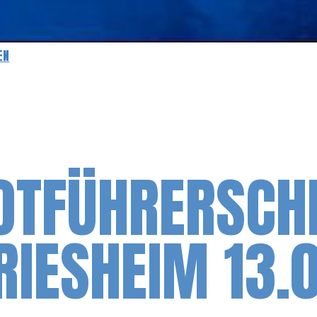
EN
TFÜHRERSCHE
RIESHEIM 13.