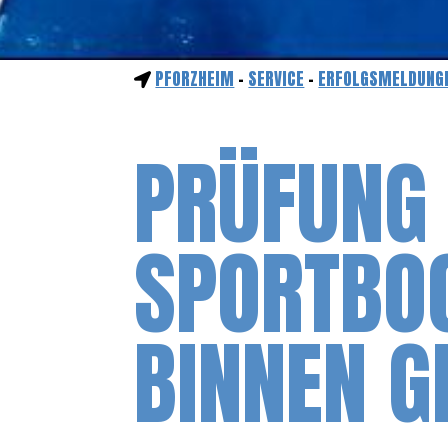
PFORZHEIM
-
SERVICE
-
ERFOLGSMELDUNG
PRÜFUNG
SPORTBOO
BINNEN G