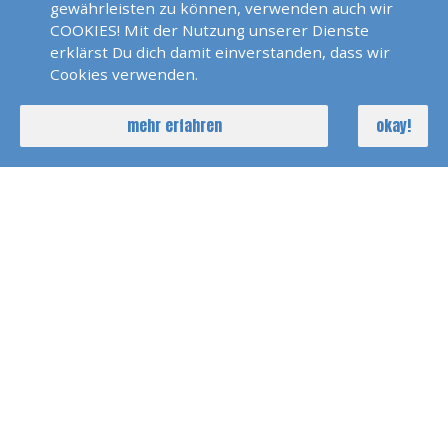
UKW für den Binnenfunk (UBI),
gewährleisten zu können, verwenden auch wir
COOKIES! Mit der Nutzung unserer Dienste
Shortrangecertificate (SRC) Longrangecertificate
erklärst Du dich damit einverstanden, dass wir
(LRC) Theorie und Praxis im In und Ausland
Cookies verwenden.
Seemeilen:
mehr erfahren
okay!
Über 10.000
Sprachen:
Deutsch und Englisch
Über Mich:
Deutscher Skipper, steht für Segeltörns und
Überführungen weltweit zur Verfügung