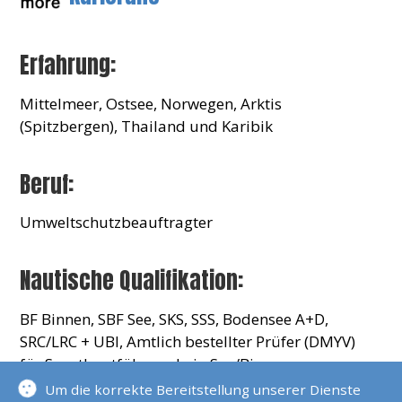
Erfahrung:
Mittelmeer, Ostsee, Norwegen, Arktis
(Spitzbergen), Thailand und Karibik
Beruf:
Umweltschutzbeauftragter
Nautische Qualifikation:
BF Binnen, SBF See, SKS, SSS, Bodensee A+D,
SRC/LRC + UBI, Amtlich bestellter Prüfer (DMYV)
für Sportbootführerschein See/Binnen
Sportküstenschifferschein (SKS), Funkscheine
Um die korrekte Bereitstellung unserer Dienste