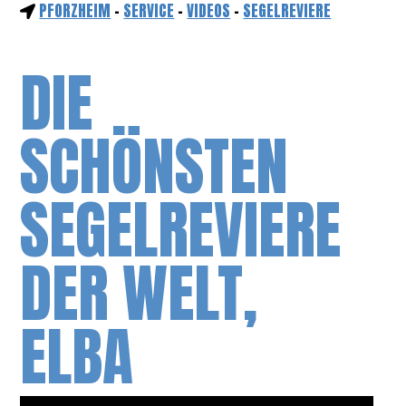
PFORZHEIM
-
SERVICE
-
VIDEOS
-
SEGELREVIERE
DIE
SCHÖNSTEN
SEGELREVIERE
DER WELT,
ELBA