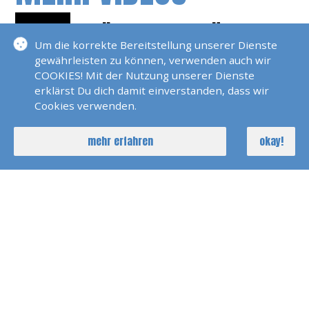
Schönsten Ankerplätze Der
Welt, Dalmatien
Um die korrekte Bereitstellung unserer Dienste
gewährleisten zu können, verwenden auch wir
Die Schönsten
COOKIES! Mit der Nutzung unserer Dienste
Segelreviere Der Welt
erklärst Du dich damit einverstanden, dass wir
Cookies verwenden.
Mallorca
Die Schönsten Ankerplätze
mehr erfahren
okay!
Und Segelreviere Der Welt,
Dalmatien
Norwegen 2017
Die Besten Strände Und
Ankerplätze Der Welt BVI
Schoensten Ankerplaetze