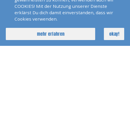
COOKIES! Mit der Nutzung unserer Dienste
MOB Aus Der Sicht Des MOB
erklärst Du dich damit einverstanden, dass wir
- Claude Über Bord
Cookies verwenden.
mehr erfahren
okay!
Im Mast Einer Dehler 38
Daumenkino
Extreme Booming And
Swing