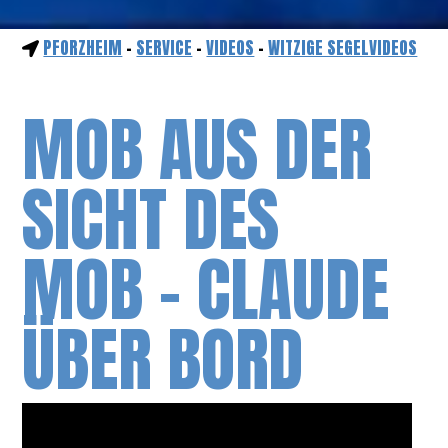
PFORZHEIM
-
SERVICE
-
VIDEOS
-
WITZIGE SEGELVIDEOS
MOB AUS DER
SICHT DES
MOB - CLAUDE
ÜBER BORD