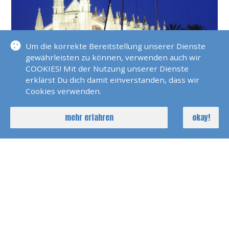
Um die korrekte Bereitstellung unserer Dienste
gewährleisten zu können, verwenden auch wir
Mallorca ist ein wunderschönes Segelrevier. Planen
COOKIES! Mit der Nutzung unserer Dienste
Sie in der Karte von Navionics bereits hier Ihren
erklärst Du dich damit einverstanden, dass wir
nächsten Segeltörn. Wir unterbreiten Ihnen ein
Cookies verwenden.
individuelles Angebot.
mehr erfahren
okay!
DETAILS
erfahre mehr über Revierinformationen Mallorca