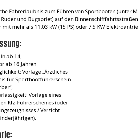
che Fahrerlaubnis zum Führen von Sportbooten (unter Mo
 Ruder und Bugspriet) auf den Binnenschifffahrtsstraßen
 mit mehr als 11,03 kW (15 PS) oder 7,5 KW Elektroantrie
assung:
eln ab 14,
or ab 16 Jahren;
glichkeit: Vorlage „Ärztliches
is für Sportbootführerschein-
ber“,
erlässigkeit: Vorlage eines
gen Kfz-Führerscheines (oder
ngszeugnisses / Verzicht
inderjährigen).
rie: