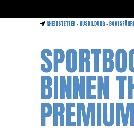
RHEINSTETTEN
-
AUSBILDUNG
-
BOOTSFÜHR
SPORTBO
BINNEN T
PREMIU