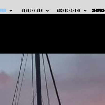
DUNG
SEGELREISEN
YACHTCHARTER
SERVIC
HRERSCHEINE
AKTUELLE REISEN
EIGENE YACHTEN
LEISTU
EINE
BILDER REISEN
BELEGUNGSPLAN EIGENE
TEAM
YACHTEN
IGNALMITTEL
SKIPPER
VIDEOS
WELTWEITE
ILDUNG
FAQ
NEWSLE
YACHTCHARTER
DUNGSBOOTE
BLOG
REVIERINFOS
ERFOLG
FAQ
RMINE
GSTERMINE
URS