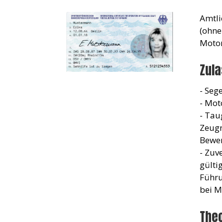
Amtli
(ohne
Motor
Zul
- Seg
- Mot
- Tau
Zeugn
Bewer
- Zuv
gülti
Führu
bei M
Theo