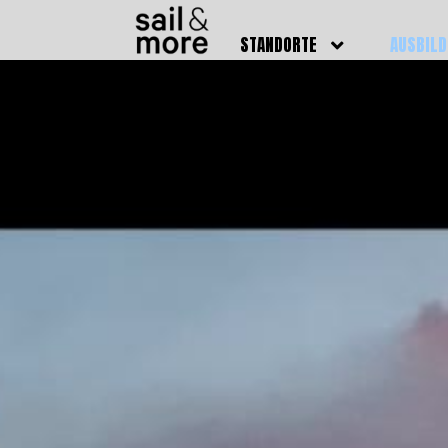
STANDORTE
AUSBIL
DEUTSCHLAND
BOOTSFÜ
BADEN BADEN
FUNKSCH
BRUCHSAL
SEENOTS
GRIESHEIM /
WEITERB
DARMSTADT
AUSBIL
HAMBURG
PREISE
HEIDELBERG
KURSTE
KARLSRUHE
PRÜFUN
KÖLN
ONLINEK
PFORZHEIM
FAQ
RHEINSTETTEN
SWR BADEN BADEN
STUTTGART