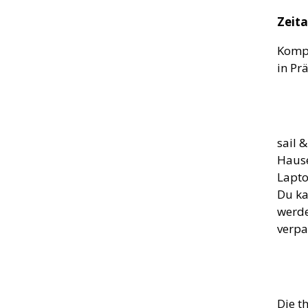
Zeit
Kompl
in Pr
sail 
Haus
Lapto
Du ka
werde
verpa
Die t