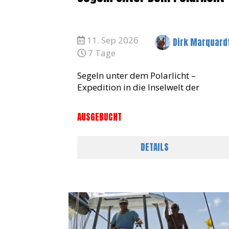
11. Sep 2026
Dirk Marquard
7 Tage
Segeln unter dem Polarlicht –
Expedition in die Inselwelt der
Vesterålen Segeln unter dem
magischen Polarlicht – diesmal in de
AUSGEBUCHT
geschützten Gewässern rund um die
Inselgruppen der Vesterål
DETAILS