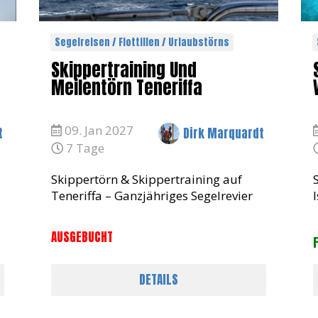
Segelreisen / Flottillen / Urlaubstörns
Skippertraining Und
Meilentörn Teneriffa
09. Jan 2027
t
Dirk Marquardt
7 Tage
Skippertörn & Skippertraining auf
Teneriffa – Ganzjähriges Segelrevier
mit Atlantik-FlairErlebe einen
intensiven und praxisnahen
AUSGEBUCHT
Skippertörn im Süden von Teneriffa –
einem der spannendsten
DETAILS