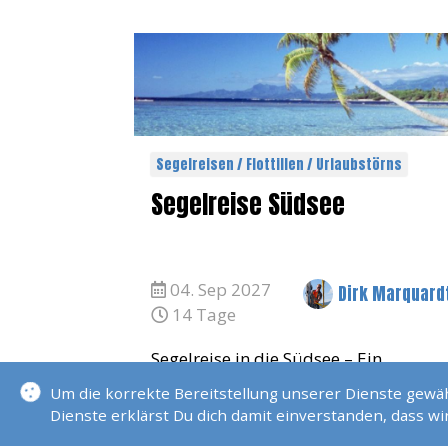
Segelreisen / Flottillen / Urlaubstörns
Segelreise Südsee
04. Sep 2027
Dirk Marquard
14 Tage
Segelreise in die Südsee – Ein
Paradies auf dem WasserErlebe zwei
Um die korrekte Bereitstellung unserer Dienste gew
unvergessliche Wochen auf
Dienste erklärst Du dich damit einverstanden, dass w
1
komfortablen Katamaranen und