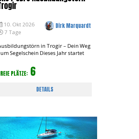
Trogir
10. Okt 2026
Dirk Marquardt
7 Tage
Ausbildungstörn in Trogir – Dein Weg
zum Segelschein Dieses Jahr startet
unser Ausbildungstörn für den SKS
6
(Sportküstenschifferschein) und den
FREIE PLÄTZE:
SBFS (Sportbootführerschein See) in
Trogir, K
DETAILS