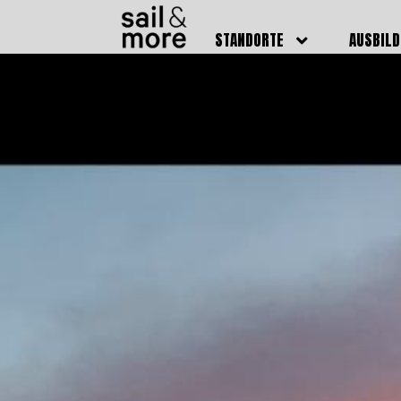
STANDORTE
AUSBIL
DEUTSCHLAND
BOOTSFÜ
BADEN BADEN
FUNKSCH
BRUCHSAL
SEENOTS
GRIESHEIM /
WEITERB
DARMSTADT
AUSBIL
HAMBURG
PREISE
HEIDELBERG
KURSTE
KARLSRUHE
PRÜFUN
KÖLN
ONLINEK
PFORZHEIM
FAQ
RHEINSTETTEN
SWR BADEN BADEN
STUTTGART