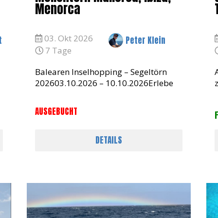
Menorca
03. Okt 2026
t
Peter Klein
7 Tage
Balearen Inselhopping – Segeltörn
202603.10.2026 – 10.10.2026Erlebe
eine unvergessliche Segelwoche auf
n
den Balearen! Wir starten in Palma de
AUSGEBUCHT
Mallorca und planen eine traumhafte
Route nach Ib
DETAILS