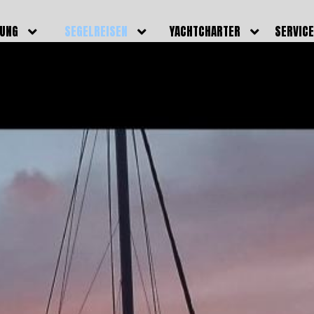
DUNG
SEGELREISEN
YACHTCHARTER
SERVIC
HRERSCHEINE
AKTUELLE REISEN
EIGENE YACHTEN
LEISTU
EINE
BILDER REISEN
BELEGUNGSPLAN EIGENE
TEAM
YACHTEN
IGNALMITTEL
SKIPPER
VIDEOS
WELTWEITE
ILDUNG
FAQ
NEWSLE
YACHTCHARTER
DUNGSBOOTE
BLOG
REVIERINFOS
ERFOLG
FAQ
RMINE
GSTERMINE
URS