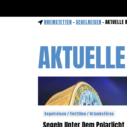
RHEINSTETTEN
-
SEGELREISEN
- AKTUELLE 
AKTUELLE
Segelreisen / Flottillen / Urlaubstörns
Segeln Unter Dem Polarlicht