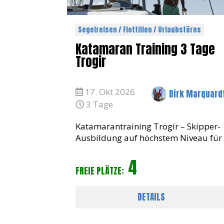
Segelreisen / Flottillen / Urlaubstörns
Katamaran Training 3 Tage
Trogir
17. Okt 2026
Dirk Marquard
3 Tage
Katamarantraining Trogir – Skipper-
Ausbildung auf höchstem Niveau für
alle ambitionierten Skipper, die ihre
4
Kenntnisse auf einem Katamaran
FREIE PLÄTZE:
vertiefen möchten, bietet diese
Segelreise die perfekte
DETAILS