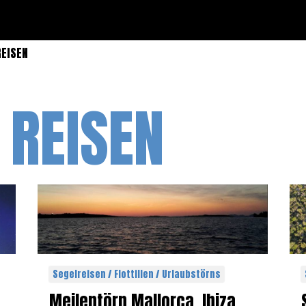
REISEN
 REISEN
Segelreisen / Flottillen / Urlaubstörns
Meilentörn Mallorca, Ibiza,