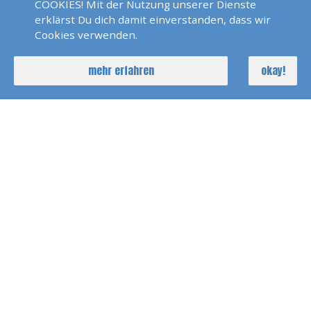
COOKIES! Mit der Nutzung unserer Dienste
sail & more
erklärst Du dich damit einverstanden, dass wir
Faberstrasse 3
Cookies verwenden.
76287 Rheinstetten
mehr erfahren
okay!
00491778358976
rheinstetten@sail-and-
more.de
KONTAKTFORMULAR
FOLGE UNS AUF
FACEBOOK
RHEINSTETTEN