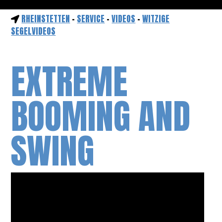
RHEINSTETTEN
-
SERVICE
-
VIDEOS
-
WITZIGE
SEGELVIDEOS
EXTREME
BOOMING AND
SWING