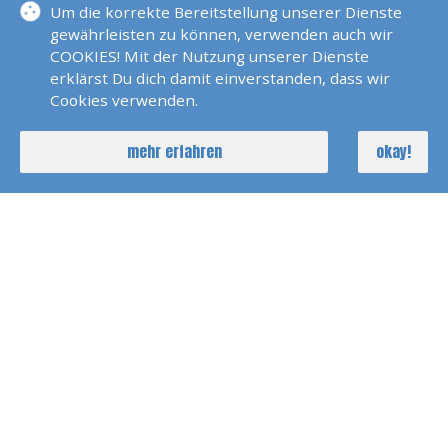
Um die korrekte Bereitstellung unserer Dienste
gewährleisten zu können, verwenden auch wir
Übergabezeiten
COOKIES! Mit der Nutzung unserer Dienste
erklärst Du dich damit einverstanden, dass wir
1 Tag
nur 2 Tage 09.00 Uhr - 19.00
Cookies verwenden.
Uhr
unter der Woche nur 2 Tage Miete
mehr erfahren
okay!
möglich nach Absprache und
Verfügbarkeit
Wochenende
Sa 09.00 Uhr - So 19.00 Uhr
Woche
Mo 09.00 Uhr - Fr 19.00 Uhr
nach Absprache und Verfügbarkeit
Andere Zeiten nach Absprache möglich.
Fahrgebiet
Rhein oberhalb der Staustufe Iffezheim. Rhein
bei Erfelden ab Yachthafen Fretter. Bis Worms
und bis Mainz, Wiesbaden Schierstein. Neckar,