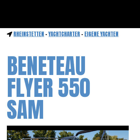
RHEINSTETTEN
-
YACHTCHARTER
-
EIGENE YACHTEN
BENETEAU
FLYER 550
SAM