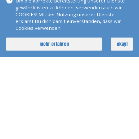
1 Tag
Um die korrekte Bereitstellung unserer Dienste
Mo 09.00 Uhr - Fr. 19.00 Uhr
gewährleisten zu können, verwenden auch wir
unter der Woche nur 2 Tage Miete
COOKIES! Mit der Nutzung unserer Dienste
möglich nach Absprache und
erklärst Du dich damit einverstanden, dass wir
Verfügbarkeit
Cookies verwenden.
Wochenende
Sa 09.00 Uhr - So 19.00 Uhr
nach Absprache und Verfügbarkeit
mehr erfahren
okay!
Woche
Sa 09.00 Uhr - Fr 19.00 Uhr
Übernahme am Vortag ab 20.00
Uhr möglich nach Verfügbarkeit
Andere Zeiten nach Absprache möglich.
Fahrgebiet
Rhein oberhalb der Staustufe Iffezheim. Rhein
bei Erfelden ab Yachthafen Fretter. Bis Worms
und bis Mainz, Wiesbaden Schierstein. Neckar,
Bodensee und alle Europäischen Seen.
Das Boot steht auf einem Trailer und kann sofort