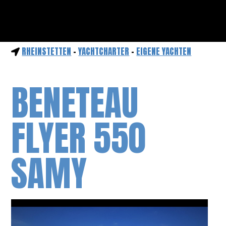
RHEINSTETTEN
-
YACHTCHARTER
-
EIGENE YACHTEN
BENETEAU
FLYER 550
SAMY