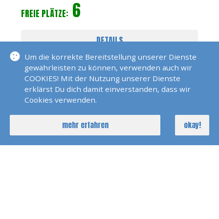
6
FREIE PLÄTZE:
DETAILS
Um die korrekte Bereitstellung unserer Dienste
gewährleisten zu können, verwenden auch wir
COOKIES! Mit der Nutzung unserer Dienste
erklärst Du dich damit einverstanden, dass wir
Cookies verwenden.
mehr erfahren
okay!
Katamaran Training 3 Tage Trogir
17. Okt 2026
Dirk Marquardt
3 Tage
4
FREIE PLÄTZE: