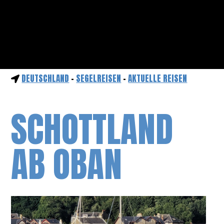
DEUTSCHLAND
-
SEGELREISEN
-
AKTUELLE REISEN
SCHOTTLAND
AB OBAN