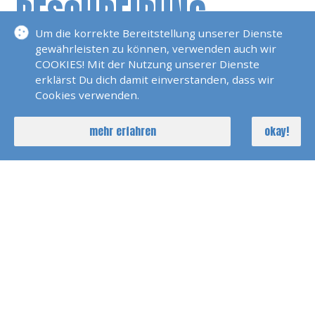
BESCHREIBUNG
Um die korrekte Bereitstellung unserer Dienste
Segeln In Der Arktis
gewährleisten zu können, verwenden auch wir
COOKIES! Mit der Nutzung unserer Dienste
Segeln in der Arktis – Expedition in die Inselwelt
erklärst Du dich damit einverstanden, dass wir
von Spitzbergen
Cookies verwenden.
Diese Reise wird privat organisiert von Mihai
mehr erfahren
okay!
Plasoianu. Die Yacht und Skipper wird von Boreal
Yachting zur Verfügung gestellt.
Was dich erwartet:
Startpunkt ist das unvergleichliche
Longyearbyen, ideal erreichbar per Flug über
Oslo.
Segeltörn mit einer optimal von Boreal Yachting
ausgestatteten Yacht, für arktische Gewässer