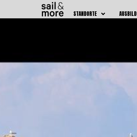
STANDORTE
AUSBIL
DEUTSCHLAND
BOOTSFÜ
BADEN BADEN
FUNKSCH
BRUCHSAL
SEENOTS
GRIESHEIM /
WEITERB
DARMSTADT
AUSBIL
HAMBURG
PREISE
HEIDELBERG
KURSTE
KARLSRUHE
PRÜFUN
KÖLN
ONLINEK
PFORZHEIM
FAQ
RHEINSTETTEN
SWR BADEN BADEN
STUTTGART