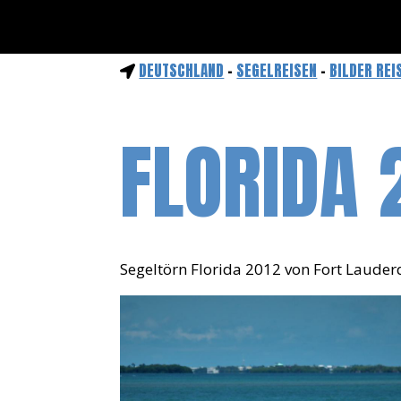
DEUTSCHLAND
-
SEGELREISEN
-
BILDER REI
FLORIDA 
Segeltörn Florida 2012 von Fort Lauder