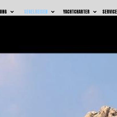
DUNG
SEGELREISEN
YACHTCHARTER
SERVIC
HRERSCHEINE
AKTUELLE REISEN
EIGENE YACHTEN
LEISTU
EINE
BILDER REISEN
BELEGUNGSPLAN EIGENE
TEAM
YACHTEN
IGNALMITTEL
SKIPPER
VIDEOS
WELTWEITE
ILDUNG
FAQ
NEWSLE
YACHTCHARTER
DUNGSBOOTE
BLOG
REVIERINFOS
ERFOLG
FAQ
RMINE
GSTERMINE
URS