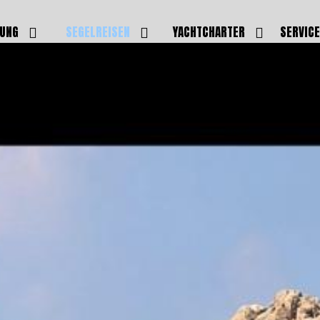
DUNG
SEGELREISEN
YACHTCHARTER
SERVIC
HRERSCHEINE
AKTUELLE REISEN
EIGENE YACHTEN
LEISTU
EINE
BILDER REISEN
BELEGUNGSPLAN EIGENE
TEAM
YACHTEN
IGNALMITTEL
SKIPPER
VIDEOS
WELTWEITE
ILDUNG
FAQ
NEWSLE
YACHTCHARTER
DUNGSBOOTE
BLOG
REVIERINFOS
ERFOLG
FAQ
RMINE
GSTERMINE
URS