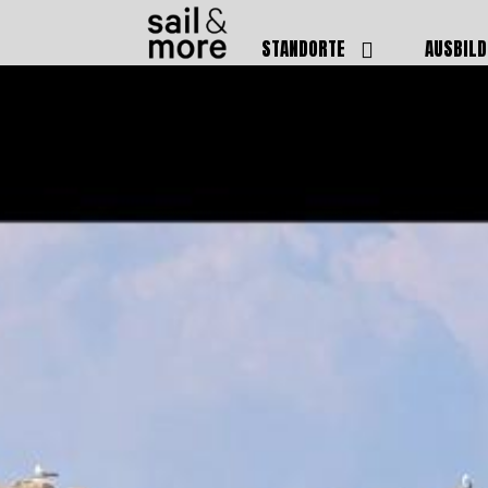
STANDORTE
AUSBIL
DEUTSCHLAND
BOOTSFÜ
BADEN BADEN
FUNKSCH
BRUCHSAL
SEENOTS
GRIESHEIM /
WEITERB
DARMSTADT
AUSBIL
HAMBURG
PREISE
HEIDELBERG
KURSTE
KARLSRUHE
PRÜFUN
KÖLN
ONLINEK
PFORZHEIM
FAQ
RHEINSTETTEN
SWR BADEN BADEN
STUTTGART