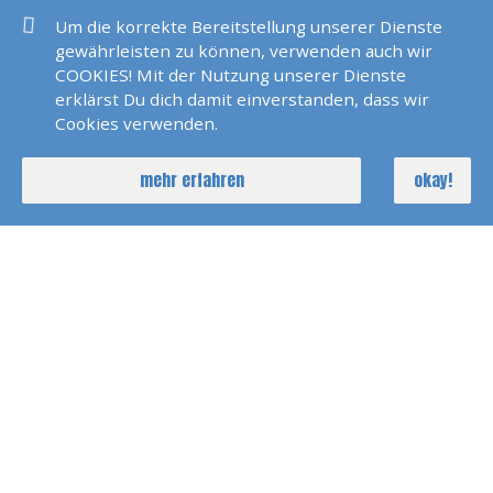
Um die korrekte Bereitstellung unserer Dienste
Polarlicht 2022 Norwegen
gewährleisten zu können, verwenden auch wir
COOKIES! Mit der Nutzung unserer Dienste
erklärst Du dich damit einverstanden, dass wir
Cookies verwenden.
Seychellen 2022
mehr erfahren
okay!
SKS Agana 2021
Dänemark 2021
Pirats Of Paros 2021