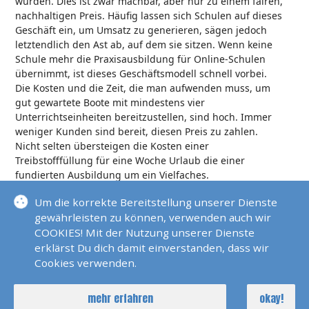
würden. Dies ist zwar machbar, aber nur zu einem fairen,
nachhaltigen Preis. Häufig lassen sich Schulen auf dieses
Geschäft ein, um Umsatz zu generieren, sägen jedoch
letztendlich den Ast ab, auf dem sie sitzen. Wenn keine
Schule mehr die Praxisausbildung für Online-Schulen
übernimmt, ist dieses Geschäftsmodell schnell vorbei.
Die Kosten und die Zeit, die man aufwenden muss, um
gut gewartete Boote mit mindestens vier
Unterrichtseinheiten bereitzustellen, sind hoch. Immer
weniger Kunden sind bereit, diesen Preis zu zahlen.
Nicht selten übersteigen die Kosten einer
Treibstofffüllung für eine Woche Urlaub die einer
fundierten Ausbildung um ein Vielfaches.
Als langjähriger Prüfer für Sportbootführerscheine sehe
Um die korrekte Bereitstellung unserer Dienste
ich die Ergebnisse leider häufig bei den Prüfungen und
gewährleisten zu können, verwenden auch wir
unseren Segeltörns. Die Schiffe im Yachtcharter werden
COOKIES! Mit der Nutzung unserer Dienste
immer größer, während das Können der Skipper leider
erklärst Du dich damit einverstanden, dass wir
immer mehr abnimmt. Die Branche hat sich auf diese
Cookies verwenden.
Entwicklung seit langem eingestellt und fährt die Schiffe
für die Kunden oft selbst aus und in den Hafen zurück.
mehr erfahren
okay!
Es werden Tracker an Bord installiert, die automatisch