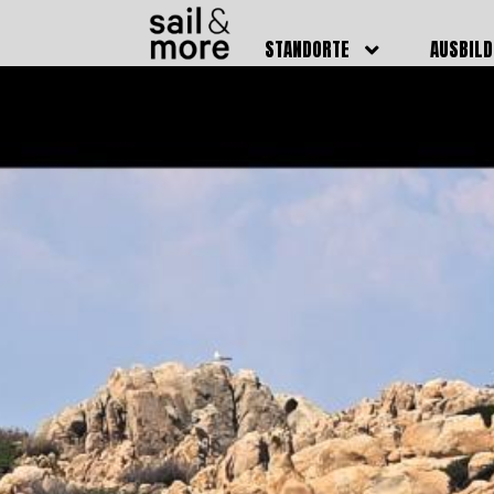
STANDORTE
AUSBIL
DEUTSCHLAND
BOOTSFÜ
BADEN BADEN
FUNKSCH
BRUCHSAL
SEENOTS
GRIESHEIM /
WEITERB
DARMSTADT
AUSBIL
HAMBURG
PREISE
HEIDELBERG
KURSTE
KARLSRUHE
PRÜFUN
KÖLN
ONLINEK
PFORZHEIM
FAQ
RHEINSTETTEN
SWR BADEN BADEN
STUTTGART