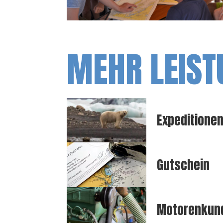
MEHR LEIST
Expeditione
Gutschein
Motorenkund