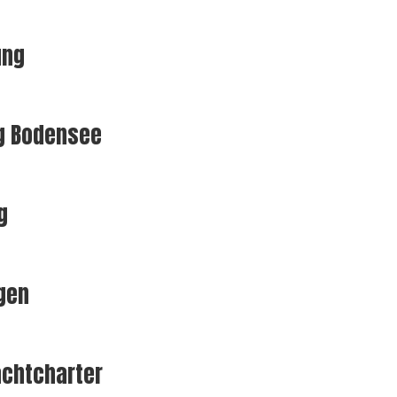
ung
ng Bodensee
g
gen
achtcharter