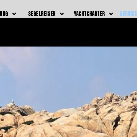
DUNG
SEGELREISEN
YACHTCHARTER
SERVIC
HRERSCHEINE
AKTUELLE REISEN
EIGENE YACHTEN
LEISTU
EINE
BILDER REISEN
BELEGUNGSPLAN EIGENE
TEAM
YACHTEN
IGNALMITTEL
SKIPPER
VIDEOS
WELTWEITE
ILDUNG
FAQ
NEWSLE
YACHTCHARTER
DUNGSBOOTE
BLOG
REVIERINFOS
ERFOLG
FAQ
RMINE
GSTERMINE
URS