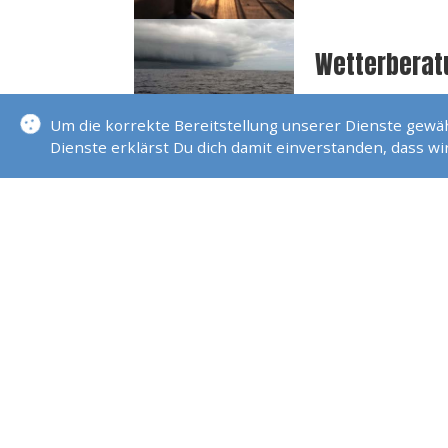
Wetterberat
Um die korrekte Bereitstellung unserer Dienste gew
Yacht Überf
Dienste erklärst Du dich damit einverstanden, dass w