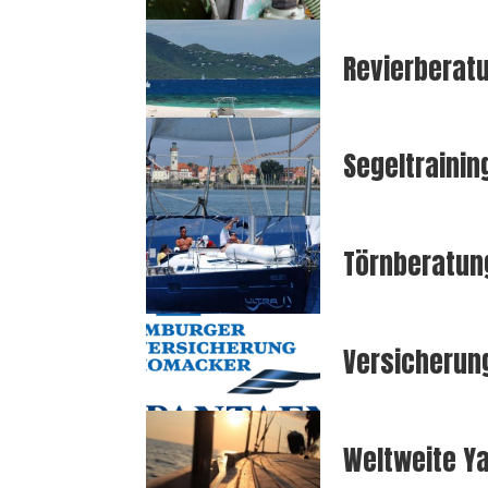
Revierberat
Segeltraini
Törnberatun
Versicherun
Weltweite Y