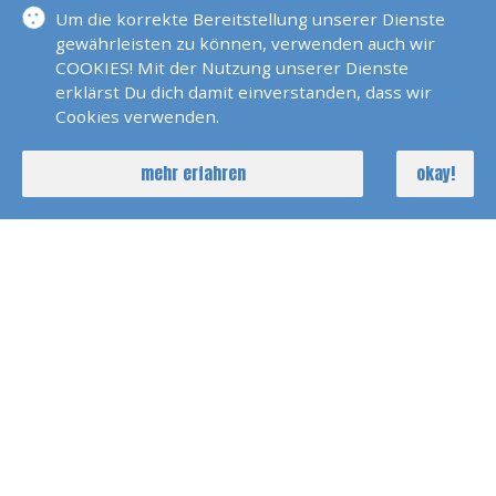
Klassen Theorie Und Praxis
Um die korrekte Bereitstellung unserer Dienste
gewährleisten zu können, verwenden auch wir
COOKIES! Mit der Nutzung unserer Dienste
Expeditionen
erklärst Du dich damit einverstanden, dass wir
Cookies verwenden.
Gutschein
mehr erfahren
okay!
Motorenkunde Mit Eigenen
Schiffsmotoren
Revierberatung
Segeltraining Bodensee