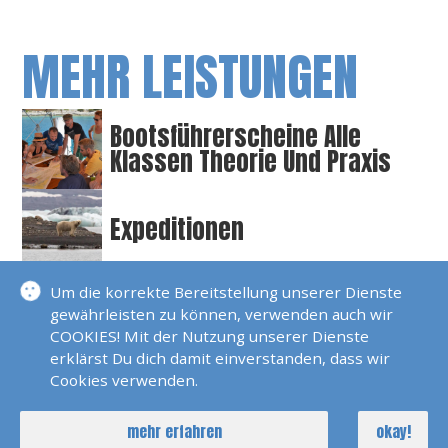
MEHR LEISTUNGEN
Bootsführerscheine Alle
Klassen Theorie Und Praxis
Expeditionen
Um die korrekte Bereitstellung unserer Dienste
Gutschein
gewährleisten zu können, verwenden auch wir
COOKIES! Mit der Nutzung unserer Dienste
erklärst Du dich damit einverstanden, dass wir
Motorenkunde Mit Eigenen
Cookies verwenden.
Schiffsmotoren
mehr erfahren
okay!