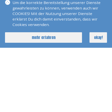
Um die korrekte Bereitstellung unserer Dienste
gewährleisten zu können, verwenden auch wir
Schottland2013 - The Royal
COOKIES! Mit der Nutzung unserer Dienste
Whiskey Drinkers
erklärst Du dich damit einverstanden, dass wir
Cookies verwenden.
mehr erfahren
okay!
zu unseren Videos