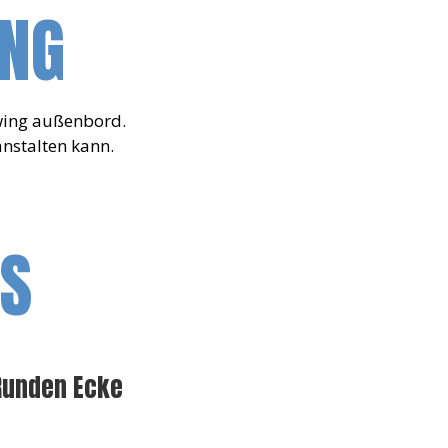
UNG
wing außenbord.
anstalten kann.
OS
 Runden Ecke