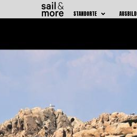
STANDORTE
AUSBIL
DEUTSCHLAND
BOOTSFÜ
BADEN BADEN
FUNKSCH
BRUCHSAL
SEENOTS
GRIESHEIM /
WEITERB
DARMSTADT
AUSBIL
HAMBURG
PREISE
HEIDELBERG
KURSTE
KARLSRUHE
PRÜFUN
KÖLN
ONLINEK
PFORZHEIM
FAQ
RHEINSTETTEN
SWR BADEN BADEN
STUTTGART