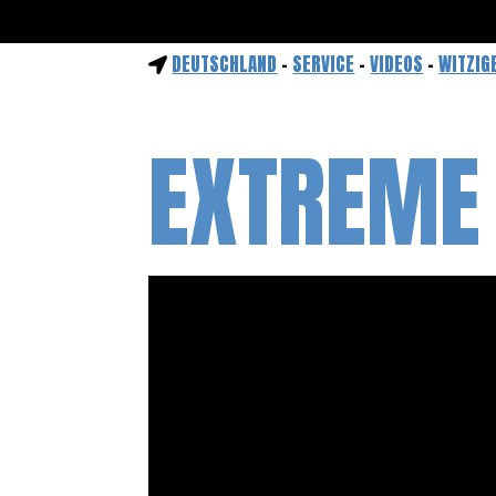
DEUTSCHLAND
-
SERVICE
-
VIDEOS
-
WITZIG
EXTREME