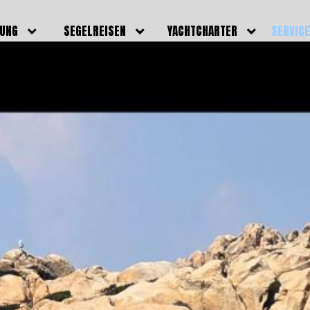
DUNG
SEGELREISEN
YACHTCHARTER
SERVIC
HRERSCHEINE
AKTUELLE REISEN
EIGENE YACHTEN
LEISTU
EINE
BILDER REISEN
BELEGUNGSPLAN EIGENE
TEAM
YACHTEN
IGNALMITTEL
SKIPPER
VIDEOS
WELTWEITE
ILDUNG
FAQ
NEWSLE
YACHTCHARTER
DUNGSBOOTE
BLOG
REVIERINFOS
ERFOLG
FAQ
RMINE
GSTERMINE
URS