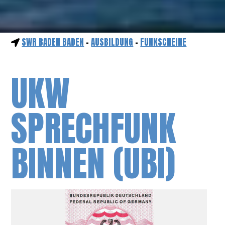
SWR BADEN BADEN
-
AUSBILDUNG
-
FUNKSCHEINE
UKW
SPRECHFUNK
BINNEN (UBI)