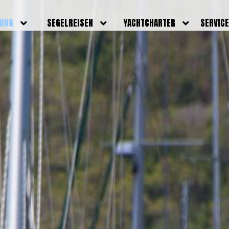
DUNG
SEGELREISEN
YACHTCHARTER
SERVIC
HRERSCHEINE
AKTUELLE REISEN
EIGENE YACHTEN
LEISTU
EINE
BILDER REISEN
BELEGUNGSPLAN EIGENE
TEAM
YACHTEN
IGNALMITTEL
SKIPPER
VIDEOS
WELTWEITE
ILDUNG
FAQ
NEWSLE
YACHTCHARTER
DUNGSBOOTE
BLOG
REVIERINFOS
ERFOLG
FAQ
RMINE
GSTERMINE
URS