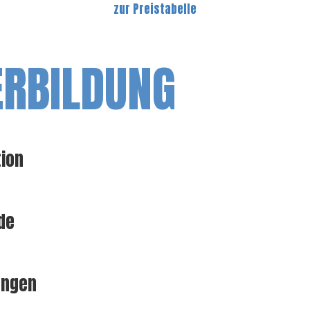
zur Preistabelle
ERBILDUNG
tion
de
ungen