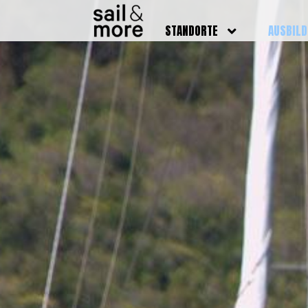
STANDORTE
AUSBIL
DEUTSCHLAND
BOOTSFÜ
BADEN BADEN
FUNKSCH
BRUCHSAL
SEENOTS
GRIESHEIM /
WEITERB
DARMSTADT
AUSBIL
HAMBURG
PREISE
HEIDELBERG
KURSTE
KARLSRUHE
PRÜFUN
KÖLN
ONLINEK
PFORZHEIM
FAQ
RHEINSTETTEN
SWR BADEN BADEN
STUTTGART