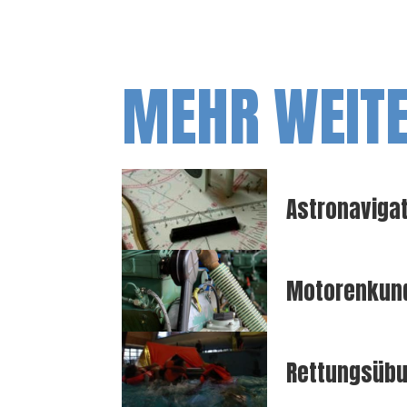
MEHR WEIT
Astronaviga
Motorenkun
Rettungsüb