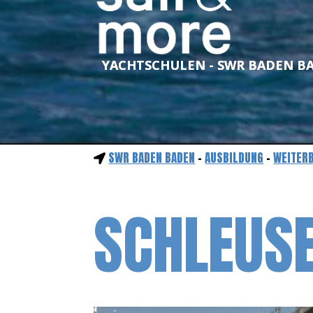
YACHTSCHULEN - SWR BADEN B
SWR BADEN BADEN
-
AUSBILDUNG
-
WEITER
SCHLEUS