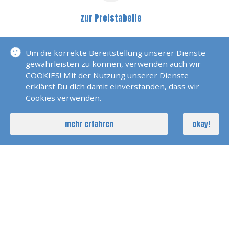
zur Preistabelle
MEHR
Um die korrekte Bereitstellung unserer Dienste
gewährleisten zu können, verwenden auch wir
COOKIES! Mit der Nutzung unserer Dienste
WEITERBILDUNG
erklärst Du dich damit einverstanden, dass wir
Cookies verwenden.
Astronavigation
mehr erfahren
okay!
Motorenkunde
Rettungsübungen