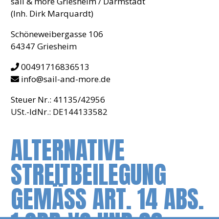
sail & more Griesheim / Darmstadt
(Inh. Dirk Marquardt)
Schöneweibergasse 106
64347 Griesheim
00491716836513
info@sail-and-more.de
Steuer Nr.: 41135/42956
USt.-IdNr.: DE144133582
ALTERNATIVE
STREITBEILEGUNG
GEMÄSS ART. 14 ABS. 1