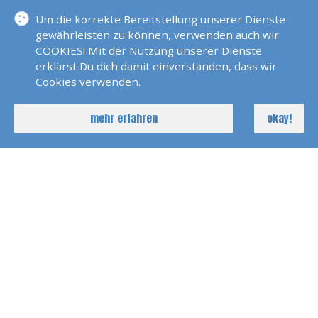
ODR-VO UND 36 V
Um die korrekte Bereitstellung unserer Dienste
SBG
gewährleisten zu können, verwenden auch wir
COOKIES! Mit der Nutzung unserer Dienste
erklärst Du dich damit einverstanden, dass wir
Die Europäische Kommission stellt eine Plattform
Cookies verwenden.
zur Online-Streitbeilegung (OS) bereit, die Sie
https://ec.europa.eu/consumers/odr/
unter
finden.
mehr erfahren
okay!
Darüber hinaus nehmen wir an einem
Verbraucherstreitigkeitsverfahren nicht teil.
HAFTUNGSAUSCHLUSS
Die Inhalte unserer Seiten wurden mit größter
Sorgfalt erstellt. Für die Richtigkeit, Vollständigkeit
und Aktualität der Inhalte können wir jedoch keine
Gewähr übernehmen. Als Diensteanbieter sind wir
gemäß § 7 Abs.1 TMG für eigene Inhalte auf diesen