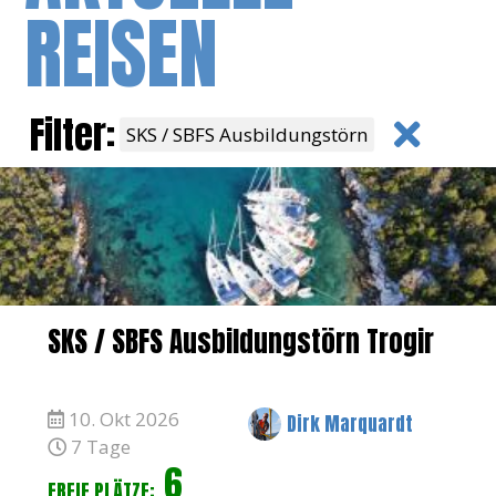
REISEN
Filter:
SKS / SBFS Ausbildungstörn
SKS / SBFS Ausbildungstörn Trogir
10. Okt 2026
Dirk Marquardt
7 Tage
6
FREIE PLÄTZE: