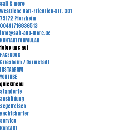
sail & more
Westliche Karl-Friedrich-Str. 301
75172 Pforzheim
00491716836513
info@sail-and-more.de
KONTAKTFORMULAR
folge uns auf
FACEBOOK
Griesheim / Darmstadt
INSTAGRAM
YOUTUBE
quickmenu
standorte
ausbildung
segelreisen
yachtcharter
service
kontakt