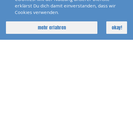
erklärst Du dich damit einverstanden, dass wir
Cookies verwenden.
Seychellen 2022
mehr erfahren
okay!
SKS Agana 2021
Dänemark 2021
Pirats Of Paros 2021
Holland Kindertörn 2020