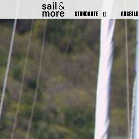
STANDORTE
AUSBIL
DEUTSCHLAND
BOOTSFÜ
BADEN BADEN
FUNKSCH
BRUCHSAL
SEENOTS
GRIESHEIM /
WEITERB
DARMSTADT
AUSBIL
HAMBURG
PREISE
HEIDELBERG
KURSTE
KARLSRUHE
PRÜFUN
KÖLN
ONLINEK
PFORZHEIM
FAQ
RHEINSTETTEN
SWR BADEN BADEN
STUTTGART