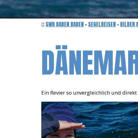
SWR BADEN BADEN
-
SEGELREISEN
-
BILDER 
DÄNEMAR
Ein Revier so unvergleichlich und direk