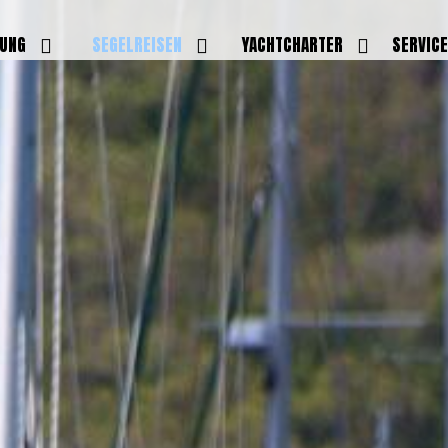
DUNG
SEGELREISEN
YACHTCHARTER
SERVIC
HRERSCHEINE
AKTUELLE REISEN
EIGENE YACHTEN
LEISTU
EINE
BILDER REISEN
BELEGUNGSPLAN EIGENE
TEAM
YACHTEN
IGNALMITTEL
SKIPPER
VIDEOS
WELTWEITE
ILDUNG
FAQ
NEWSLE
YACHTCHARTER
DUNGSBOOTE
BLOG
REVIERINFOS
ERFOLG
FAQ
RMINE
GSTERMINE
URS