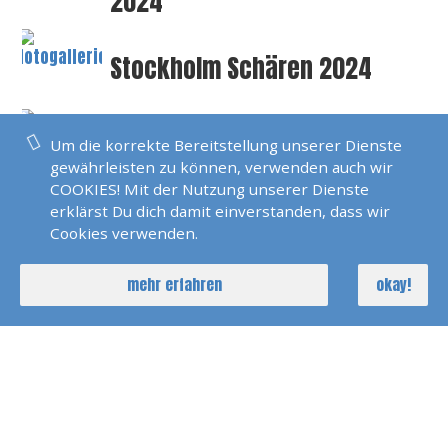
2024
Stockholm Schären 2024
Teneriffa 2024
Um die korrekte Bereitstellung unserer Dienste
gewährleisten zu können, verwenden auch wir
COOKIES! Mit der Nutzung unserer Dienste
Code Cero Ausbildung
erklärst Du dich damit einverstanden, dass wir
Bodensee 2023
Cookies verwenden.
mehr erfahren
okay!
Pirats Of Skiathos 2023
Karibik Windwards 2023